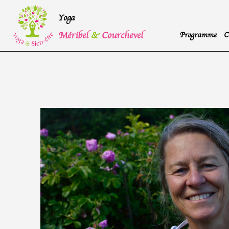
Yoga
Méribel
&
Courchevel
Programme
C